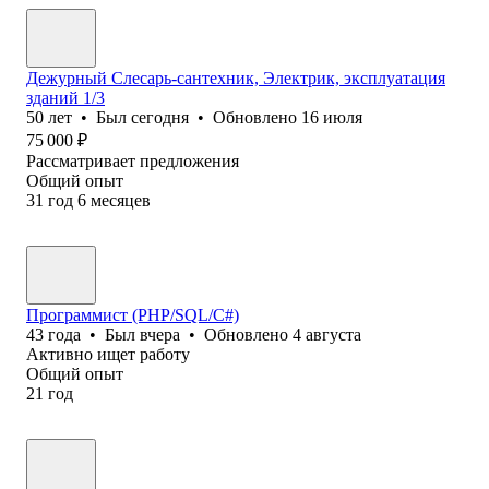
Дежурный Слесарь-сантехник, Электрик, эксплуатация
зданий 1/3
50
лет
•
Был
сегодня
•
Обновлено
16 июля
75 000
₽
Рассматривает предложения
Общий опыт
31
год
6
месяцев
Программист (PHP/SQL/C#)
43
года
•
Был
вчера
•
Обновлено
4 августа
Активно ищет работу
Общий опыт
21
год