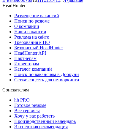
В начало
5
6
7
8
9
10
11
12
13
14
15
...
47
дальше
HeadHunter
Размещение вакансий
Поиск по резюме
О компании
Наши вакансии
Реклама на сайте
Требования к ПО
Безопасный HeadHunter
HeadHunter API
Партнерам
Инвесторам
Каталог компаний
Поиск по вакансиям в Добруни
Сетка: соцсеть для нетворкинга
Соискателям
hh PRO
Готовое резюме
Все сервисы
Хочу у вас работать
Производственный календарь
Экспертная рекомендация