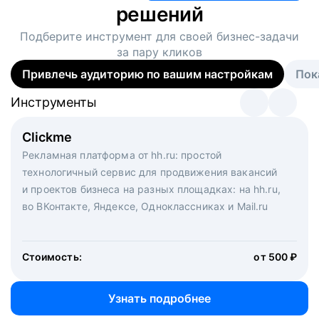
решений
Подберите инструмент для своей
бизнес-задачи
за пару кликов
Привлечь аудиторию по вашим настройкам
Пок
Инструменты
Инструменты
Инструменты
Виртуальный рекрутер
Clickme
Вакансия дня
Массовый подбор под ключ. Решите, сколько
Рекламная платформа от hh.ru: простой
Рекламный формат для вакансий на главной странице
кандидатов и когда вам нужно, и за дело возьмутся
технологичный сервис для продвижения вакансий
hh.ru. Увеличивает количество откликов
маркетологи, рекрутеры и проектные менеджеры
и проектов бизнеса на разных площадках: на hh.ru,
hh.ru с целым набором digital-инструментов
во ВКонтакте, Яндексе, Одноклассниках и Mail.ru
Стоимость:
от 200 000 ₽
Узнать подробнее
Стоимость:
от 500 ₽
Узнать подробнее
Узнать подробнее