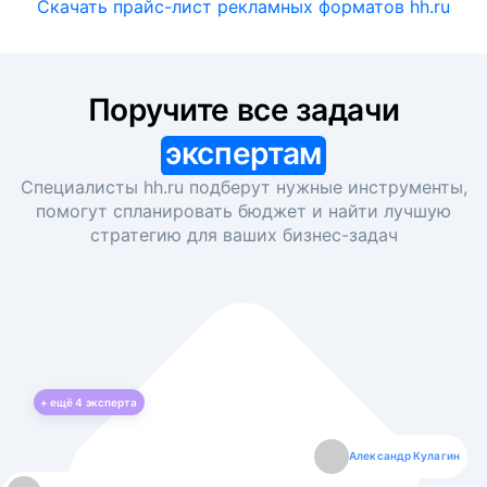
Скачать прайс-лист рекламных форматов hh.ru
Поручите все задачи
экспертам
Специалисты hh.ru подберут нужные инструменты,
помогут спланировать бюджет и найти лучшую
стратегию для ваших
бизнес-задач
+ ещё
4
эксперта
Екатерина Лазаренко
Александр Кулагин
Даниил Макаров
Борис Кашко
Юлия Изоитко