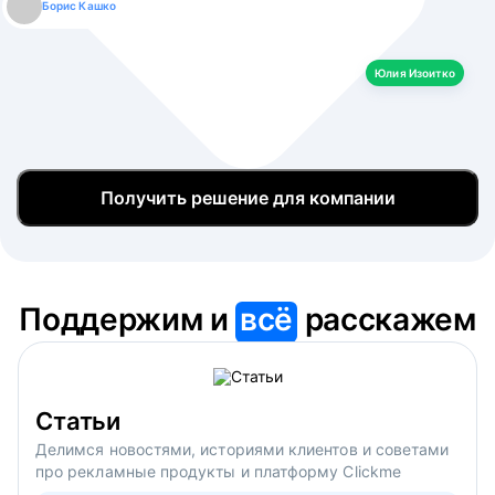
Борис Кашко
Юлия Изоитко
Александр Кулагин
Даниил Макаров
Екатерина Лазаренко
Юлия Изоитко
Получить решение для компании
Поддержим и
всё
расскажем
Статьи
Делимся новостями, историями клиентов и советами
про рекламные продукты и платформу Clickme