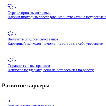
Отрепетировать интервью
Научим проходить собеседование и отвечать на неудобные
Вылечить синдром самозванца
Карьерный психолог поможет чувствовать себя увереннее
Справиться с выгоранием
Психолог поддержит, если не осталось сил на работу
Развитие карьеры
Развитие навыков и карьеры