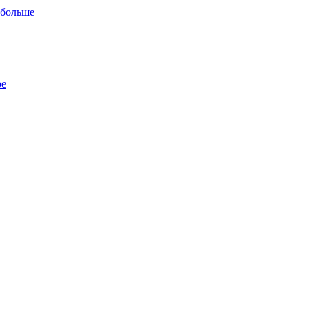
 больше
ре