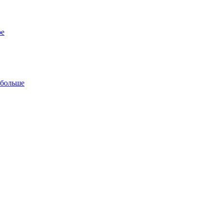
ре
 больше