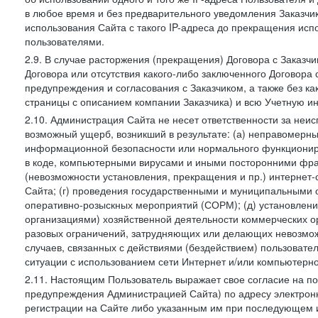
в любое время и без предварительного уведомления Заказчи
использования Сайта с такого IP-адреса до прекращения исп
пользователями.
2.9. В случае расторжения (прекращения) Договора с Заказч
Договора или отсутствия какого-либо заключенного Договора
предупреждения и согласования с Заказчиком, а также без к
страницы с описанием компании Заказчика) и всю Учетную и
2.10. Администрация Сайта не несет ответственности за неи
возможный ущерб, возникший в результате: (а) неправомерн
информационной безопасности или нормального функциониров
в коде, компьютерными вирусами и иными посторонними фраг
(невозможности установления, прекращения и пр.) интернет
Сайта; (г) проведения государственными и муниципальными 
оперативно-розыскных мероприятий (СОРМ); (д) установлени
организациями) хозяйственной деятельности коммерческих о
разовых ограничений, затрудняющих или делающих невозмож
случаев, связанных с действиями (бездействием) пользовате
ситуации с использованием сети Интернет и/или компьютерн
2.11. Настоящим Пользователь выражает свое согласие на п
предупреждения Администрацией Сайта) по адресу электрон
регистрации на Сайте либо указанным им при последующем и