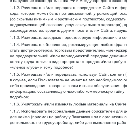
в нарушение законодательства РФ и международного законод
1.1.2. Размещать и/или передавать посредством Сайта инфор
кода, которая может быть противозаконной, угрожающей, оск
(со скрытым интимным и эротическим подтекстом, содержать
подразумевающей оказание услуг сексуального характера), 
законодательство, вредить другим посетителям Сайта, наруша
1.1.3. Размещать заведомо недостоверную информацию о себ
1.1.4. Размещать объявления, рекламирующие любые франча
стать дистрибьютером, торговым представителем, «менедже
на предварительной и/или периодической передаче денежны
оплату труда только в виде процента от продаж и/или требуе
«членов клуба» и тому подобное;
1.1.5. Размещать и/или передавать, используя Сайт, контент
в случае, если Пользователь не имеет на это необходимого 
либо произведения, товарные знаки и знаки обслуживания,
информацию, составляющую чью-либо коммерческую тайну, и
подобное;
1.1.6. Уничтожать и/или изменять любые материалы на Сайте
1.1.7. Использовать персональные данные соискателей для ц
для найма (приема) на работу у Заказчика или в организаци
деятельность по трудоустройству, либо для выполнения рабо