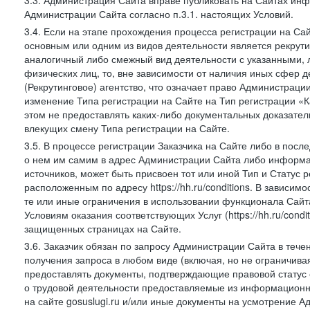
3.3. Администрация Сайта вправе публиковать на Сайтах ин
Администрации Сайта согласно п.3.1. настоящих Условий.
3.4. Если на этапе прохождения процесса регистрации на Сай
основным или одним из видов деятельности является рекрутин
аналогичный либо смежный вид деятельности с указанными, 
физических лиц, то, вне зависимости от наличия иных сфер д
(Рекрутинговое) агентство, что означает право Администраци
изменение Типа регистрации на Сайте на Тип регистрации «К
этом не предоставлять каких-либо документальных доказател
влекущих смену Типа регистрации на Сайте.
3.5. В процессе регистрации Заказчика на Сайте либо в пос
о нем им самим в адрес Администрации Сайта либо информа
источников, может быть присвоен тот или иной Тип и Статус 
расположенным по адресу https://hh.ru/conditions. В зависим
те или иные ограничения в использовании функционала Сайта
Условиям оказания соответствующих Услуг (https://hh.ru/condi
защищенных страницах на Сайте.
3.6. Заказчик обязан по запросу Администрации Сайта в тече
получения запроса в любом виде (включая, но не ограничива
предоставлять документы, подтверждающие правовой статус с
о трудовой деятельности предоставляемые из информацион
на сайте gosuslugi.ru и/или иные документы на усмотрение 